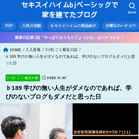
セキスイハイムbjベーシックで
SEARCH
家を建てたブログ
TOP
八郎の活動
セキスイハイムの商品紹介
水曜日のハチロウ
建築日記第1話「やっぱりおうちたてようかな」はコチラから！
2.入居後
2-(9).ごく最近の話
HOME
♭189 学びの無い人生がダメなのであれば、学びのないブログもダメだと思
った日
2022.11.07
2-(9).ごく最近の話
♭189 学びの無い人生がダメなのであれば、学
びのないブログもダメだと思った日