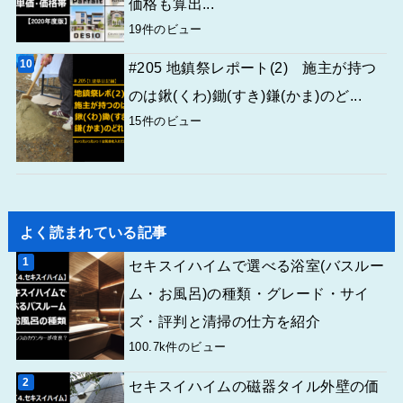
価格も算出...
19件のビュー
#205 地鎮祭レポート(2) 施主が持つ
のは鍬(くわ)鋤(すき)鎌(かま)のど...
15件のビュー
よく読まれている記事
セキスイハイムで選べる浴室(バスルー
ム・お風呂)の種類・グレード・サイ
ズ・評判と清掃の仕方を紹介
100.7k件のビュー
セキスイハイムの磁器タイル外壁の価