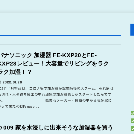
パナソニック 加湿器 FE-KXP20とFE-
KXP23レビュー！大容量でリビングをラク
ラク加湿！？
2022.01.20
2021年1月初頭は、コロナ禍で加湿器が空前絶後の大ブーム。売れ筋は
品切れ・入荷待ち続出の中八郎家の加湿器探しがスタートしたんです
が。 数あるメーカー・機種の中から我が家に
やって来たのはPanaso...
♭009 家を水浸しに出来そうな加湿器を買う