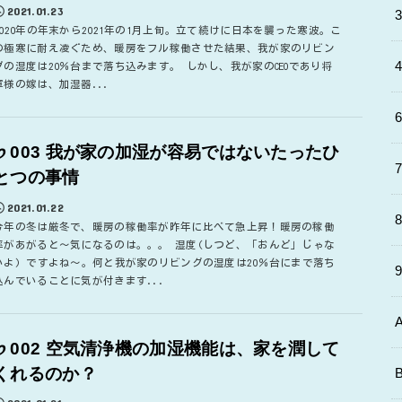
2021.01.23
2020年の年末から2021年の1月上旬。立て続けに日本を襲った寒波。こ
の極寒に耐え凌ぐため、暖房をフル稼働させた結果、我が家のリビン
グの湿度は20％台まで落ち込みます。 しかし、我が家のCEOであり将
軍様の嫁は、加湿器...
♭003 我が家の加湿が容易ではないたったひ
とつの事情
2021.01.22
今年の冬は厳冬で、暖房の稼働率が昨年に比べて急上昇！暖房の稼働
率があがると～気になるのは。。。 湿度(しつど、「おんど」じゃな
いよ) ですよね～。何と我が家のリビングの湿度は20％台にまで落ち
込んでいることに気が付きます...
♭002 空気清浄機の加湿機能は、家を潤して
くれるのか？