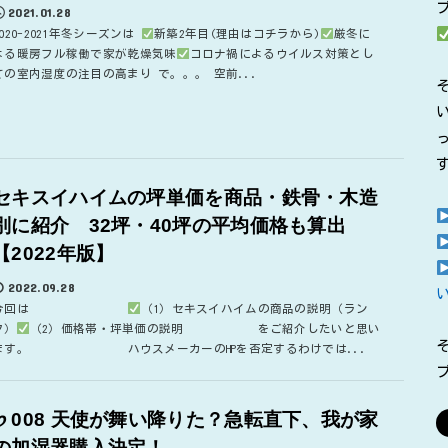
2021.01.28
2020-2021年冬シーズンは
新築2年目(理由はコチラから)
厳冬に
よる暖房フル稼働で家が乾燥気味
コロナ禍によるウイルス対策とし
ての室内湿度の注目の高まり で。。。 空前...
セキスイハイムの坪単価を商品・鉄骨・木造
別に紹介 32坪・40坪の平均価格も算出
【2022年版】
2022.09.28
今回は
（1）セキスイハイムの商品の説明（ラン
ク）
（2）価格帯・坪単価の説明 をご紹介したいと思い
ます。 ハウスメーカーのHPを否定するわけでは...
♭008 天使が舞い降りた？急転直下、我が家
の加湿器購入決定！