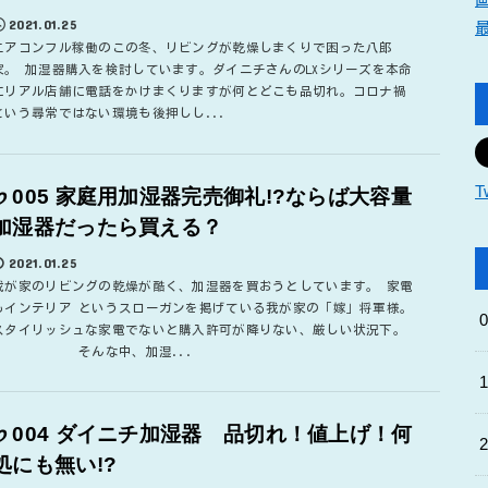
2021.01.25
エアコンフル稼働のこの冬、リビングが乾燥しまくりで困った八郎
家。 加湿器購入を検討しています。ダイニチさんのLXシリーズを本命
にリアル店舗に電話をかけまくりますが何とどこも品切れ。コロナ禍
という尋常ではない環境も後押しし...
T
♭005 家庭用加湿器完売御礼!?ならば大容量
加湿器だったら買える？
2021.01.25
我が家のリビングの乾燥が酷く、加湿器を買おうとしています。 家電
もインテリア というスローガンを掲げている我が家の「嫁」将軍様。
スタイリッシュな家電でないと購入許可が降りない、厳しい状況下。
そんな中、加湿...
♭004 ダイニチ加湿器 品切れ！値上げ！何
処にも無い!?