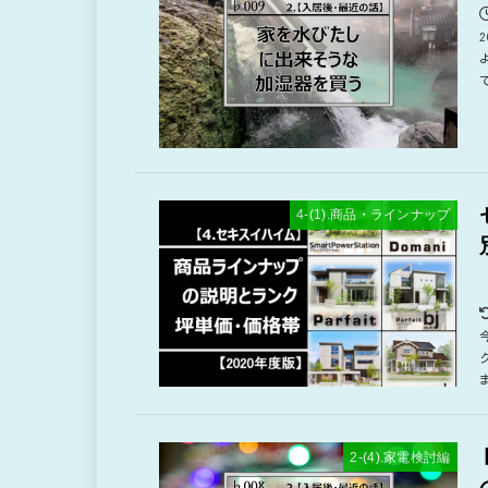
4-(1).商品・ラインナップ
2-(4).家電検討編