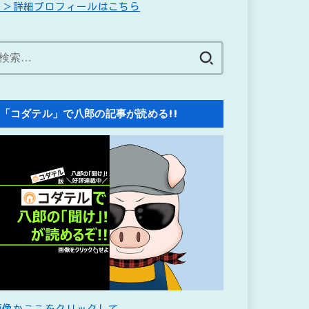
＞＞詳細プロフィールはこちら
検
索:
「コダテル」で八郎の記事が読める!!
画像かここをクリックして