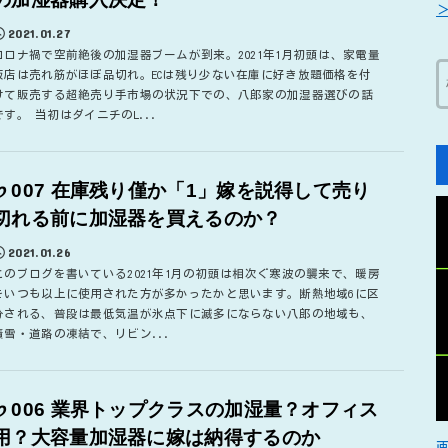
2021.01.27
コロナ禍で空前絶後の加湿器ブームが到来。2021年1月初頭は、家電量
販店は売れ筋がほぼ品切れ。ECは残り少ない在庫に好き放題価格を付
けて販売する超絶売り手市場の状況下での、八郎家の加湿器選びの話
です。 当初はダイニチのL...
♭007 在庫残り僅か「1」嫁を説得して売り
切れる前に加湿器を買えるのか？
2021.01.26
このブログを書いている2021年1月の初頭は相次ぐ寒波の襲来で、暖房
をいつも以上に使用された方が多かったかと思います。断熱地域6に区
分される、普段は最低気温が氷点下に滅多にならない八郎の地域も、
積雪・道路の凍結で、リビン...
♭006 業界トップクラスの加湿量？オフィス
用？大容量加湿器に嫁は納得するのか