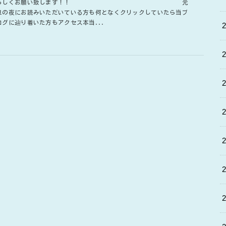
ろしくお願い致します！！ 元
旦の夜にお読みいただいている方も何となくクリックしていたら当ブ
ログに辿り着いた方もアクセス本当...