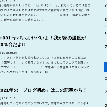
2021.01.21
通し番号がおかしいのと、「#」ではなく「♭」になっているのは前回
のブログで説明しておりますのでまだご覧になられていなければ、お
読みいただければと思います。 前回は、2年目を迎えた
冬、暖房を効かせて生活をして...
♭001 ヤバいよヤバいよ！我が家の湿度が
20％台だよ!!
2022.01.09
。。。あれ？何か通し番号おかしくない？と思われたそこのあなた
っ！正解です！！よくお気づきですね、さてはこのブログの熱烈ファ
ンですね！？ と、まあキモい前置きはこれくらいに
して。小生のブログは、基本的に「時...
2021年の「ブログ初め」はこの記事から！
2021.01.01
新年あけましておめでとうございます。本年も当ブログを、どうぞよ