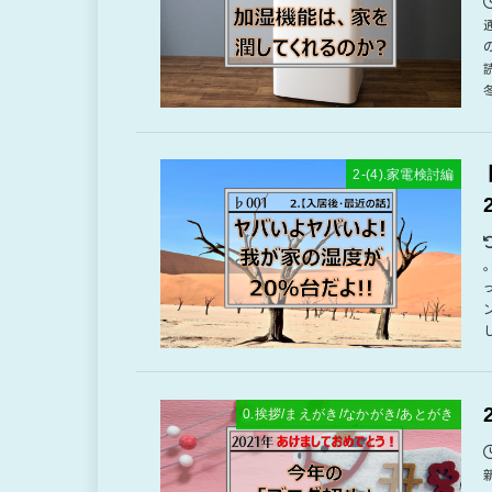
2-(4).家電検討編
0.挨拶/まえがき/なかがき/あとがき