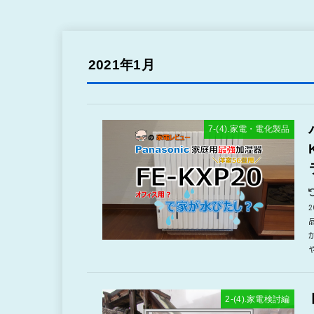
2021年1月
7-(4).家電・電化製品
2-(4).家電検討編