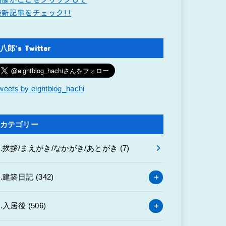
最新記事をチェック!!
八郎’s Twitter
weets by eightblog_hachi
カテゴリー
0.挨拶/まえがき/なかがき/あとがき
(7)
1.建築日記
(342)
2.入居後
(506)