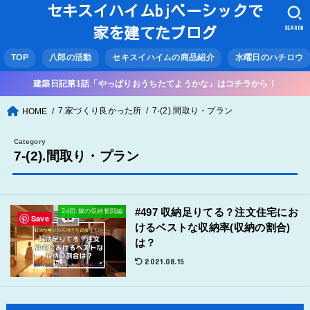
セキスイハイムbjベーシックで
SEARCH
家を建てたブログ
TOP
八郎の活動
セキスイハイムの商品紹介
水曜日のハチロウ
建築日記第1話「やっぱりおうちたてようかな」はコチラから！
7.家づくり良かった所
7-(2).間取り・プラン
HOME
7-(2).間取り・プラン
#497 収納足りてる？注文住宅にお
2-(6).嫁の収納奮闘編
Save
けるベストな収納率(収納の割合)
は？
2021.08.15