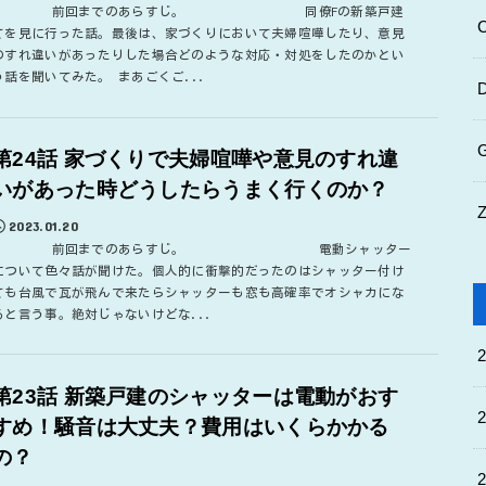
前回までのあらすじ。 同僚Fの新築戸建
てを見に行った話。最後は、家づくりにおいて夫婦喧嘩したり、意見
のすれ違いがあったりした場合どのような対応・対処をしたのかとい
う話を聞いてみた。 まあごくご...
第24話 家づくりで夫婦喧嘩や意見のすれ違
いがあった時どうしたらうまく行くのか？
2023.01.20
前回までのあらすじ。 電動シャッター
について色々話が聞けた。個人的に衝撃的だったのはシャッター付け
ても台風で瓦が飛んで来たらシャッターも窓も高確率でオシャカにな
ると言う事。絶対じゃないけどな...
第23話 新築戸建のシャッターは電動がおす
すめ！騒音は大丈夫？費用はいくらかかる
の？