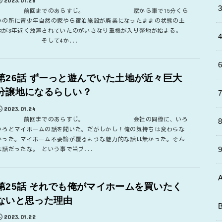
前回までのあらすじ。 家から車で15分くら
いの所に青少年自然の家やら宿泊施設が廃業になったままの状態の土
地が3年近く放置されていたのがいきなり重機が入り整地が始まる。
そして4か...
第26話 ずーっと遊んでいた土地が近々巨大
分譲地になるらしい？
2023.01.24
前回までのあらすじ。 会社の同僚に、いろ
いろとマイホームの話を聞いた。だがしかし！俺の気持ちは変わらな
かった。マイホーム不要論が覆るような魅力的な話は無かった。そん
な話だったな。 という事で当ブ...
第25話 それでも俺がマイホームを買いたく
ないと思った理由
2023.01.22