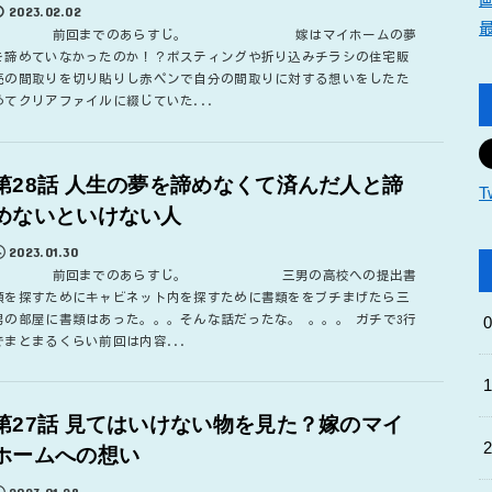
2023.02.02
前回までのあらすじ。 嫁はマイホームの夢
を諦めていなかったのか！？ポスティングや折り込みチラシの住宅販
売の間取りを切り貼りし赤ペンで自分の間取りに対する想いをしたた
めてクリアファイルに綴じていた...
第28話 人生の夢を諦めなくて済んだ人と諦
T
めないといけない人
2023.01.30
前回までのあらすじ。 三男の高校への提出書
類を探すためにキャビネット内を探すために書類ををブチまげたら三
男の部屋に書類はあった。。。そんな話だったな。 。。。 ガチで3行
でまとまるくらい前回は内容...
第27話 見てはいけない物を見た？嫁のマイ
ホームへの想い
2023.01.28