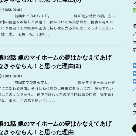
2023.02.09
前回までのあらすじ。 嫁の幼少時代の話。広い
敷地の長屋を改築した戸建てに住んでいたが父が会社に損害を与えた
という理由でその損害の返済に持ち家を売る事になってしまったとい
う嫁一家。 心機一転。2DKの...
第32話 嫁のマイホームの夢はかなえてあげ
なきゃならん！と思った理由(2)
2023.02.07
前回までのあらすじ。 嫁がマイホームは戸建
てにこだわる理由。それは幼少期の出来事にあるようだ。読んでない
方はこのリンクから。 途中で終わったので今回は嫁の回想「後半戦」
だな。まあ、この話を聞いて、...
第31話 嫁のマイホームの夢はかなえてあげ
なきゃならん！と思った理由