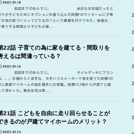
2023.01.18
前回までのあらすじ。 余計なお世話だったと
思うが子どもためにオプションを盛り込んだ同僚Fのマイホームに子育
ての為の家づくりってどうなの？という難癖を付けてみた。普通は、
子育てする期間より子どもが巣...
第22話 子育ての為に家を建てる・間取りを
考えるは間違っている？
2023.01.16
前回までのあらすじ。 タイルデッキにブラン
コ。。。外観からド派手な、大手ハウスメーカーで家を建てた同僚Fの
家に新築マイホームの話を聞きにお邪魔。同僚FとF嫁から戸建てに越
して良かった。集合住宅は周...
第21話 こどもを自由に走り回らせることが
できるのが戸建てマイホームのメリット？
2023.01.14