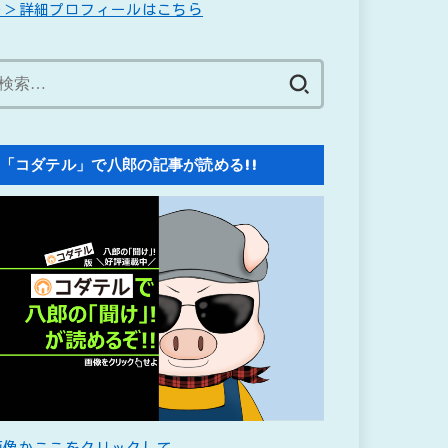
＞＞詳細プロフィールはこちら
検
索:
「コダテル」で八郎の記事が読める!!
画像かここをクリックして