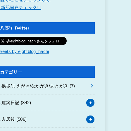
最新記事をチェック!!
八郎’s Twitter
weets by eightblog_hachi
カテゴリー
0.挨拶/まえがき/なかがき/あとがき
(7)
1.建築日記
(342)
2.入居後
(506)