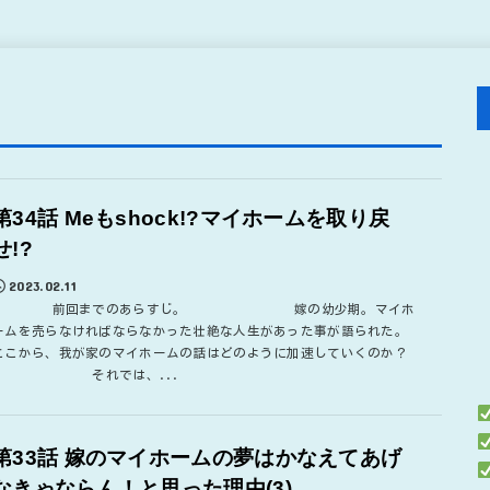
第34話 Meもshock!?マイホームを取り戻
せ!?
2023.02.11
前回までのあらすじ。 嫁の幼少期。マイホ
ームを売らなければならなかった壮絶な人生があった事が語られた。
ここから、我が家のマイホームの話はどのように加速していくのか？
それでは、...
第33話 嫁のマイホームの夢はかなえてあげ
なきゃならん！と思った理由(3)