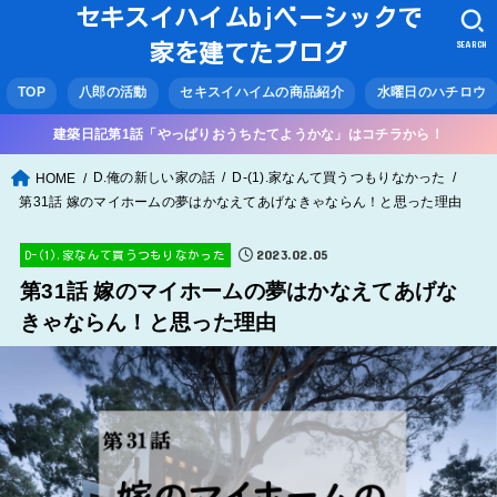
セキスイハイムbjベーシックで
SEARCH
家を建てたブログ
TOP
八郎の活動
セキスイハイムの商品紹介
水曜日のハチロウ
建築日記第1話「やっぱりおうちたてようかな」はコチラから！
D.俺の新しい家の話
D-(1).家なんて買うつもりなかった
HOME
第31話 嫁のマイホームの夢はかなえてあげなきゃならん！と思った理由
2023.02.05
D-(1).家なんて買うつもりなかった
第31話 嫁のマイホームの夢はかなえてあげな
きゃならん！と思った理由