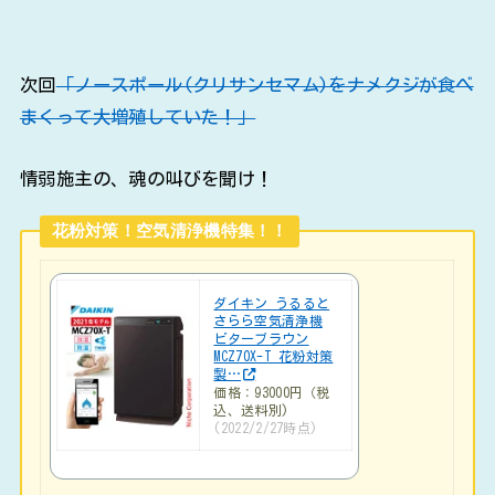
次回
「ノースポール(クリサンセマム)をナメクジが食べ
まくって大増殖していた！」
情弱施主の、魂の叫びを聞け！
花粉対策！空気清浄機特集！！
ダイキン うるると
さらら空気清浄機
ビターブラウン
MCZ70X-T 花粉対策
製…
価格：93000円（税
込、送料別)
(2022/2/27時点)