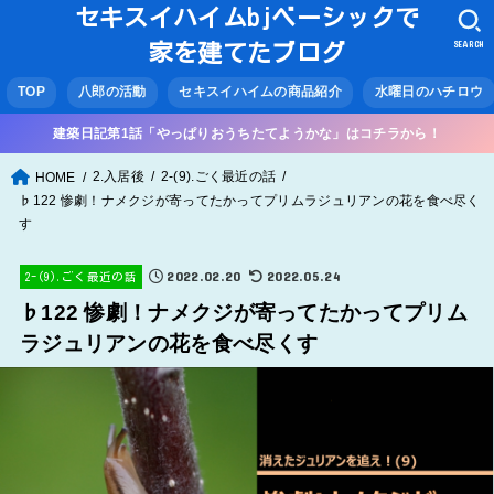
セキスイハイムbjベーシックで
SEARCH
家を建てたブログ
TOP
八郎の活動
セキスイハイムの商品紹介
水曜日のハチロウ
建築日記第1話「やっぱりおうちたてようかな」はコチラから！
2.入居後
2-(9).ごく最近の話
HOME
♭122 惨劇！ナメクジが寄ってたかってプリムラジュリアンの花を食べ尽く
す
2022.02.20
2022.05.24
2-(9).ごく最近の話
♭122 惨劇！ナメクジが寄ってたかってプリム
ラジュリアンの花を食べ尽くす