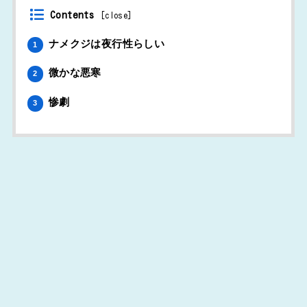
Contents
[
close
]
ナメクジは夜行性らしい
1
微かな悪寒
2
惨劇
3