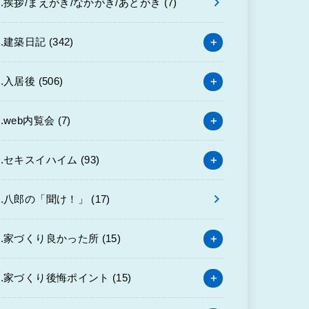
0.挨拶/まえがき/なかがき/あとがき
(7)
1.建築日記
(342)
2.入居後
(506)
3.web内覧会
(7)
4.セキスイハイム
(93)
6.八郎の「聞け！」
(17)
7.家づくり良かった所
(15)
8.家づくり後悔ポイント
(15)