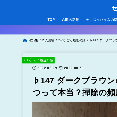
セ
TOP
八郎の活動
セキスイハイムの
2.入居後
2-(9).ごく最近の話
♭147 ダークブ
HOME
2-(9).ごく最近の話
2022.08.29
2022.08.30
♭147 ダークブラウ
つって本当？掃除の頻