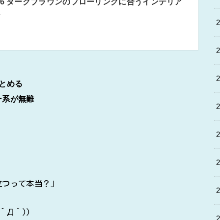
46 ダークブラウンのフローリングに合うインテリア
？
とめる
ー系が無難
立つって本当？」
´Д｀))