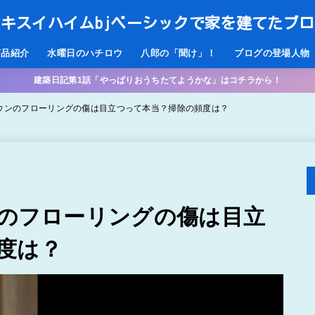
キスイハイムbjベーシックで家を建てたブ
商品紹介
水曜日のハチロウ
八郎の「聞け」！
ブログの登場人物
建築日記第1話「やっぱりおうちたてようかな」はコチラから！
ラウンのフローリングの傷は目立つって本当？掃除の頻度は？
ンのフローリングの傷は目立
度は？