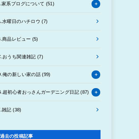
9.家系ブログについて
(51)
A.水曜日のハチロウ
(7)
B.商品レビュー
(5)
C.おうち関連雑記
(7)
D.俺の新しい家の話
(99)
G.超初心者おっさんガーデニング日記
(87)
Z.雑記
(38)
過去の投稿記事