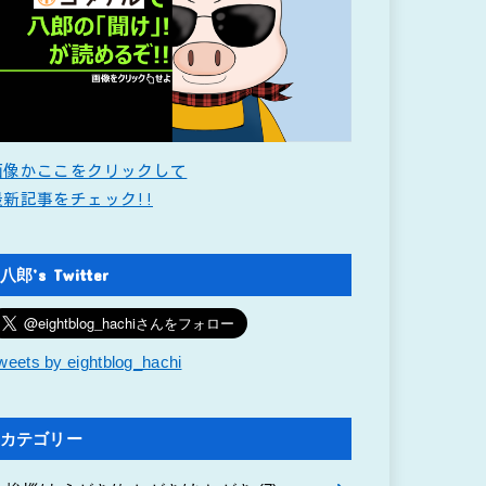
画像かここをクリックして
最新記事をチェック!!
八郎’s Twitter
weets by eightblog_hachi
カテゴリー