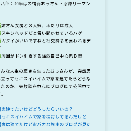
八郎：40半ばの情弱おっさん・窓際リーマン
姉さん女房と３人娘、ふたりは成人
スキンヘッドだと言い聞かせているハゲ
ガタイがいいですねと社交辞令を言われるデ
ブ
周囲がドン引きする強烈自己中心派Ｂ型
そんな人生の輝きを失ったおっさんが、突然思
い立ってセキスイハイムで家を建てたらどうな
ったのか、失敗談を中心にブログにて公開中で
す。
家建てたいけどどうしたらいいの？
セキスイハイムで家を検討してるんだけど
家は建てたけどおバカな施主のブログが見た