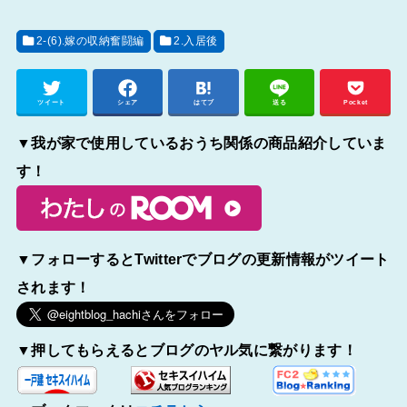
2-(6).嫁の収納奮闘編
2.入居後
ツイート
シェア
はてブ
送る
Pocket
▼我が家で使用しているおうち関係の商品紹介していま
す！
▼フォローするとTwitterでブログの更新情報がツイート
されます！
▼押してもらえるとブログのヤル気に繋がります！