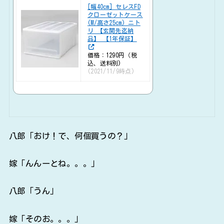
[幅40cm] セレスFD
クローゼットケース
(M/高さ25cm) ニト
リ 【玄関先迄納
品】 【1年保証】
価格：1290円（税
込、送料別)
(2021/11/9時点)
八郎「おけ！で、何個買うの？」
嫁「んんーとね。。。」
八郎「うん」
嫁「そのお。。。」