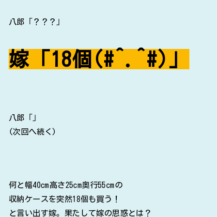
八郎「？？？」
嫁「18個(#^.^#)」
八郎「」
(次回へ続く)
何と幅40cm高さ25cm奥行55cmの
収納ケースを突然18個も買う！
と言い出す嫁。果たして嫁の思惑とは？