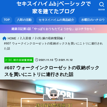
セキスイハイムbjベーシックで
SEARCH
家を建てたブログ
TOP
八郎の活動
セキスイハイムの商品紹介
水曜日のハチロウ
建築日記第1話「やっぱりおうちたてようかな」はコチラから！
2.入居後
2-(6).嫁の収納奮闘編
HOME
#607 ウォークインクローゼットの収納ボックスを買いにニトリに連行され
た話
2021.11.10
2021.11.12
2-(6).嫁の収納奮闘編
#607 ウォークインクローゼットの収納ボック
スを買いにニトリに連行された話