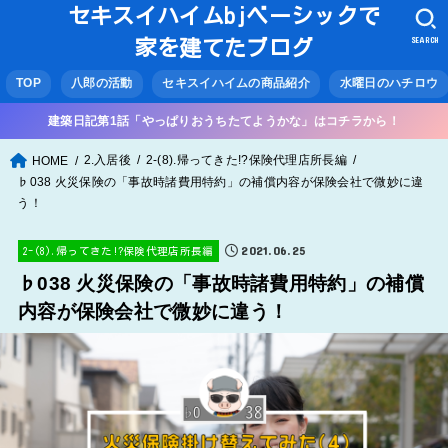
セキスイハイムbjベーシックで
SEARCH
家を建てたブログ
TOP
八郎の活動
セキスイハイムの商品紹介
水曜日のハチロウ
建築日記第1話「やっぱりおうちたてようかな」はコチラから！
2.入居後
2-(8).帰ってきた!?保険代理店所長編
HOME
♭038 火災保険の「事故時諸費用特約」の補償内容が保険会社で微妙に違
う！
2021.06.25
2-(8).帰ってきた!?保険代理店所長編
♭038 火災保険の「事故時諸費用特約」の補償
内容が保険会社で微妙に違う！