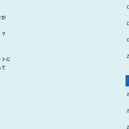
きが
！
ょ？
ットに
んて