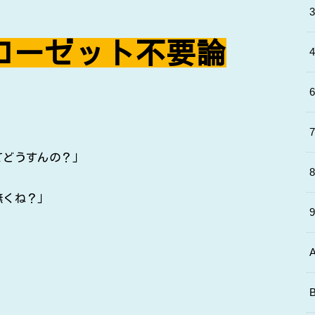
ローゼット不要論
。
てどうすんの？」
無くね？」