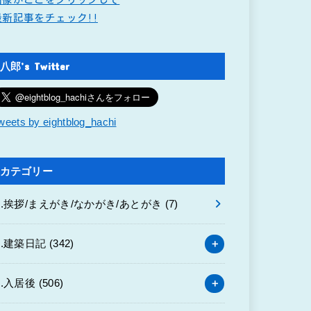
最新記事をチェック!!
八郎’s Twitter
weets by eightblog_hachi
カテゴリー
0.挨拶/まえがき/なかがき/あとがき
(7)
1.建築日記
(342)
2.入居後
(506)