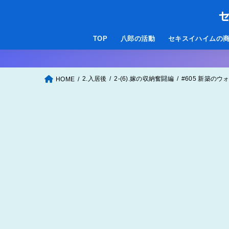
セ
TOP
八郎の活動
セキスイハイムの
2.入居後
2-(6).嫁の収納奮闘編
#605 新築の
HOME