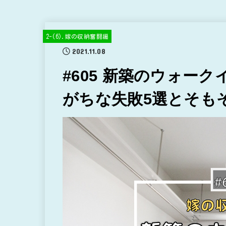
2-(6).嫁の収納奮闘編
2021.11.08
#605 新築のウォー
がちな失敗5選とそも