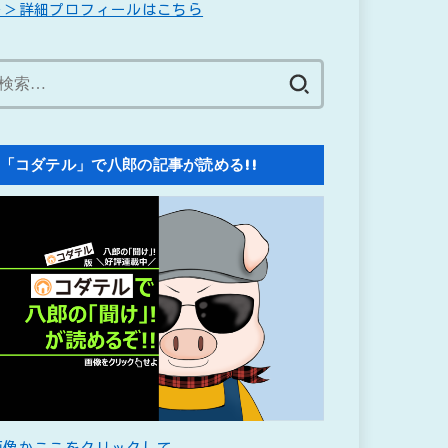
＞＞詳細プロフィールはこちら
検
索:
「コダテル」で八郎の記事が読める!!
画像かここをクリックして