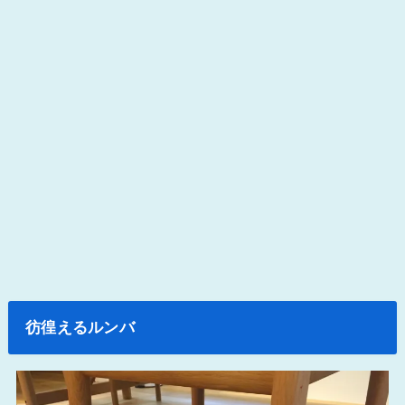
彷徨えるルンバ