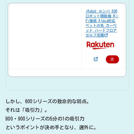
iRobot ルンバ 690
ロボット掃除機 Wi-
Fi接続 Alexa対応
ペットの毛 カーペ
ット ハードフロア
セルフ充電
楽
天
で
購
入
しかし、600シリーズの致命的な弱点。
それは「吸引力」。
800・900シリーズの5分の1の吸引力
というポイントが決め手となり、選外に。