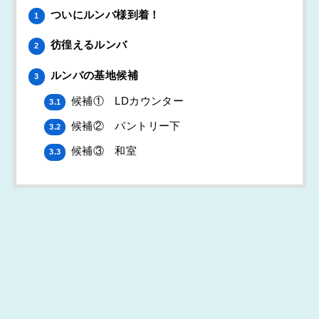
ついにルンバ様到着！
1
彷徨えるルンバ
2
ルンバの基地候補
3
候補① LDカウンター
3.1
候補② パントリー下
3.2
候補③ 和室
3.3