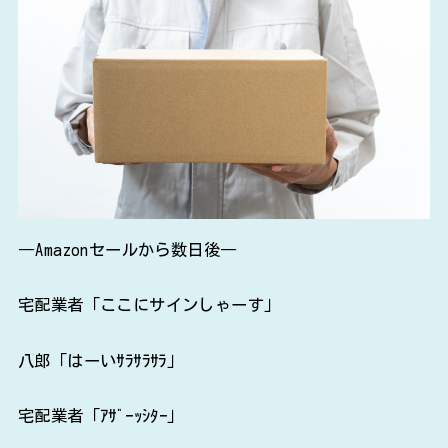
―Amazonセールから数日後―
宅配業者「ここにサインしゃーす」
八郎「はーいｻﾗｻﾗｻﾗ」
宅配業者「ｱｻﾞｰｯｼﾀｰ」