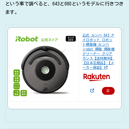
という事で調べると、643と690というモデルに行きつき
ます。
公式 ルンバ 643 ア
イロボット ロボッ
ト掃除機 ルンバ
irobot 掃除 掃除機
クリーナー クリア
ランス【送料無料】
【日本正規品】【メ
ーカー保証】
楽
天
で
購
入