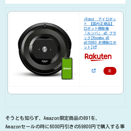
iRobot アイロボッ
ト 【国内正規品】
ロボット掃除機
「ルンバ」 e5 ブラ
ック[Roomba e5
e515060 お掃除ロボ
ット]
楽
天
で
購
入
そうとも知らず、Amazon限定商品の891を、
Amazonセールの時に6000円引きの59800円で購入する事