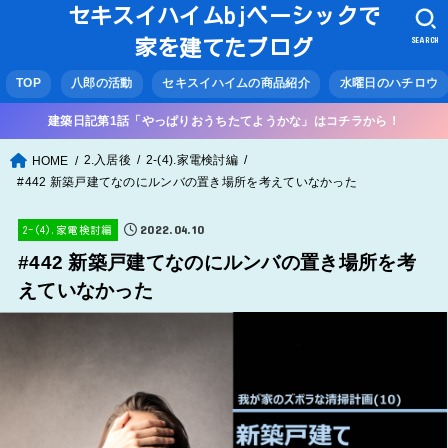
セキスイハイムbjベーシックで
SEARCH
家を建てたブログ
TOP
八郎の活動
セキスイハイムの商品紹介
水曜日のハチロウ
建築日記第1話「やっぱりおうちたてようかな」はコチラから！
2.入居後
2-(4).家電検討編
HOME
#442 新築戸建てなのにルンバの置き場所を考えていなかった
2022.04.10
2-(4).家電検討編
#442 新築戸建てなのにルンバの置き場所を考
えていなかった