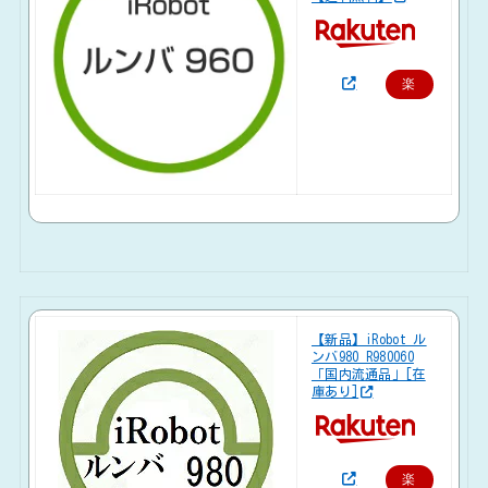
楽
天
で
購
入
【新品】iRobot ル
ンバ980 R980060
「国内流通品」[在
庫あり]
楽