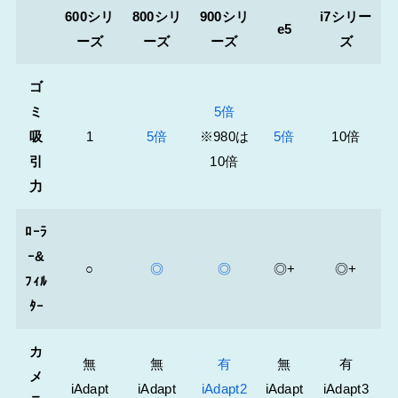
600シリ
800シリ
900シリ
i7シリー
e5
ーズ
ーズ
ーズ
ズ
ゴ
ミ
5倍
吸
1
5倍
※980は
5倍
10倍
引
10倍
力
ﾛｰﾗ
ｰ&
○
◎
◎
◎+
◎+
ﾌｨﾙ
ﾀｰ
カ
無
無
有
無
有
メ
iAdapt
iAdapt
iAdapt2
iAdapt
iAdapt3