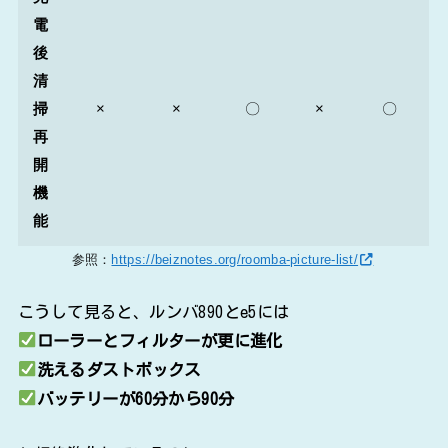
電
後
清
掃
×
×
〇
×
〇
再
開
機
能
参照：
https://beiznotes.org/roomba-picture-list/
こうして見ると、ルンバ890とe5には
ローラーとフィルターが更に進化
洗えるダストボックス
バッテリーが60分から90分