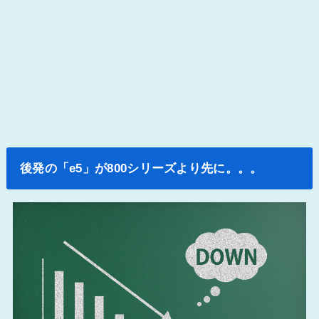
後発の「e5」が800シリーズより先に。。。