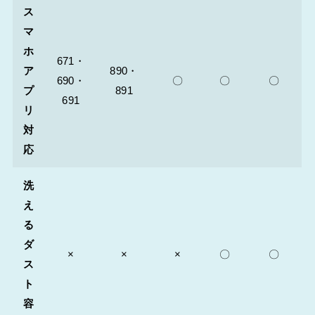
ス
マ
ホ
671・
ア
890・
690・
〇
〇
〇
プ
891
691
リ
対
応
洗
え
る
ダ
×
×
×
〇
〇
ス
ト
容