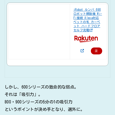
iRobot ルンバ 690
ロボット掃除機 Wi-
Fi接続 Alexa対応
ペットの毛 カーペ
ット ハードフロア
セルフ充電
楽
天
で
購
入
しかし、600シリーズの致命的な弱点。
それは「吸引力」。
800・900シリーズの5分の1の吸引力
というポイントが決め手となり、選外に。