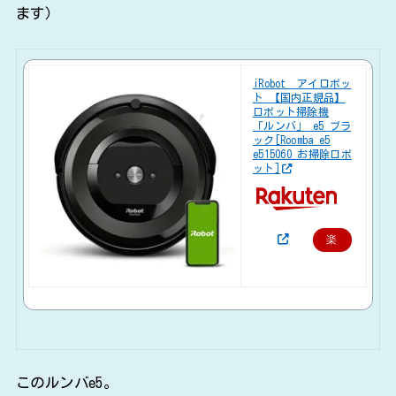
ます）
iRobot アイロボッ
ト 【国内正規品】
ロボット掃除機
「ルンバ」 e5 ブラ
ック[Roomba e5
e515060 お掃除ロボ
ット]
楽
天
で
購
入
このルンバe5。