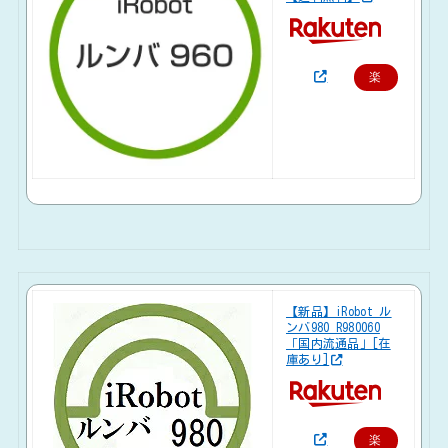
楽
天
で
購
入
【新品】iRobot ル
ンバ980 R980060
「国内流通品」[在
庫あり]
楽