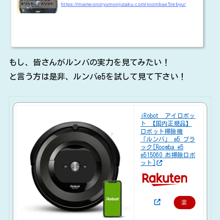
https://mameonotyumonjutaku.com/roombae5rebyu/
もし、皆さんがルンバの実力を見てみたい！
と言う方は是非、ルンバe5を試して見て下さい！
iRobot アイロボッ
ト 【国内正規品】
ロボット掃除機
「ルンバ」 e5 ブラ
ック[Roomba e5
e515060 お掃除ロボ
ット]
楽
天