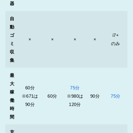
器
自
動
ゴ
i7+
×
×
×
×
ミ
のみ
収
集
最
大
60分
75分
稼
※671は
60分
※980は
90分
75分
働
90分
120分
時
間
充