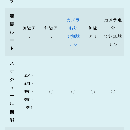
ラ
清
カメラ
カメラ進
掃
無駄ア
無駄ア
あり
無駄
化
ル
リ
リ
で無駄
アリ
で超無駄
ー
ナシ
ナシ
ト
ス
ケ
654・
ジ
671・
ュ
680・
〇
〇
〇
〇
ー
690・
ル
691
機
能