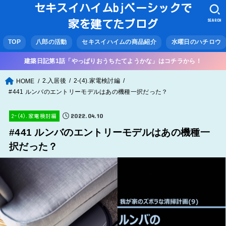
セキスイハイムbjベーシックで
SEARCH
家を建てたブログ
TOP
八郎の活動
セキスイハイムの商品紹介
水曜日のハチロウ
建築日記第1話「やっぱりおうちたてようかな」はコチラから！
2.入居後
2-(4).家電検討編
HOME
#441 ルンバのエントリーモデルはあの機種一択だった？
2022.04.10
2-(4).家電検討編
#441 ルンバのエントリーモデルはあの機種一
択だった？