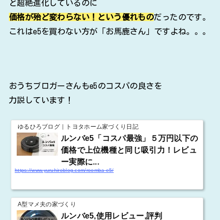
と超絶進化しているのに
価格が殆ど変わらない！という優れもの
だったのです。
これはe5を買わない方が「お馬鹿さん」ですよね。。。
おうちブロガーさんもe5のコスパの良さを
力説しています！
ゆるひろブログ｜トヨタホーム家づくり日記
ルンバe5「コスパ最強」５万円以下の
価格で上位機種と同じ吸引力！レビュ
ー実際に...
https://www.yuruhiroblog.com/roomba-e5/
A型マメ夫の家づくり
ルンバe5,使用レビュー,評判