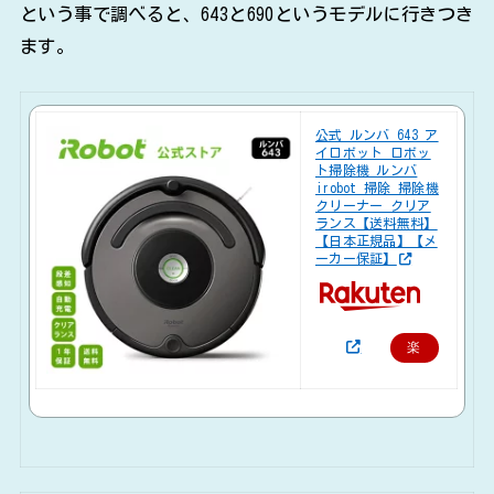
という事で調べると、643と690というモデルに行きつき
ます。
公式 ルンバ 643 ア
イロボット ロボッ
ト掃除機 ルンバ
irobot 掃除 掃除機
クリーナー クリア
ランス【送料無料】
【日本正規品】【メ
ーカー保証】
楽
天
で
購
入