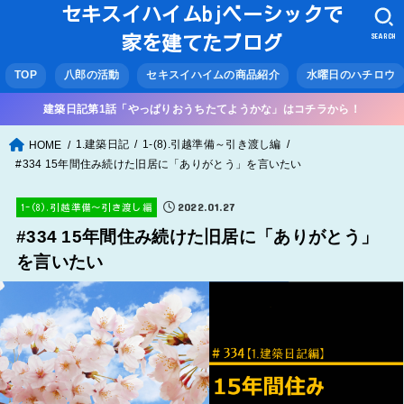
セキスイハイムbjベーシックで
SEARCH
家を建てたブログ
TOP
八郎の活動
セキスイハイムの商品紹介
水曜日のハチロウ
建築日記第1話「やっぱりおうちたてようかな」はコチラから！
1.建築日記
1-(8).引越準備～引き渡し編
HOME
#334 15年間住み続けた旧居に「ありがとう」を言いたい
2022.01.27
1-(8).引越準備～引き渡し編
#334 15年間住み続けた旧居に「ありがとう」
を言いたい