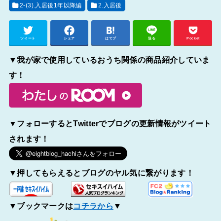
2-(3).入居後1年以降編
2.入居後
ツイート
シェア
はてブ
送る
Pocket
▼我が家で使用しているおうち関係の商品紹介していま
す！
▼フォローするとTwitterでブログの更新情報がツイート
されます！
▼押してもらえるとブログのヤル気に繋がります！
▼ブックマークは
コチラから
▼