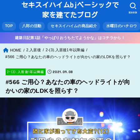
セキスイハイムbjベーシックで
SEARCH
家を建てたブログ
TOP
八郎の活動
セキスイハイムの商品紹介
水曜日のハチロウ
建築日記第1話「やっぱりおうちたてようかな」はコチラから！
2.入居後
2-(3).入居後1年以降編
HOME
#566 ご用心？あなたの車のヘッドライトが向かいの家のLDKを照らす？
2021.09.08
2-(3).入居後1年以降編
#566 ご用心？あなたの車のヘッドライトが向
かいの家のLDKを照らす？