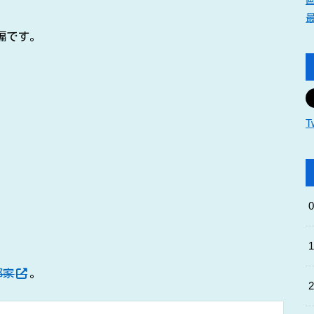
編です。
T
郎家
。