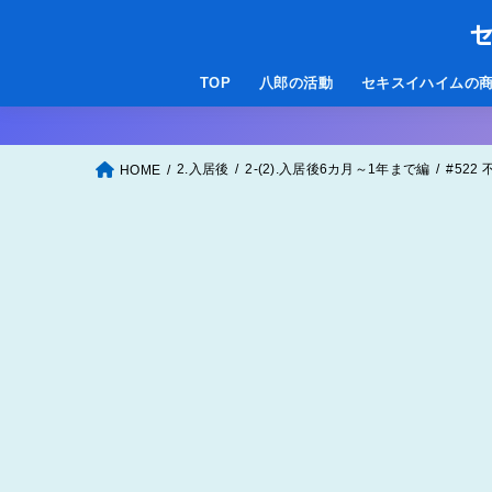
セ
TOP
八郎の活動
セキスイハイムの
2.入居後
2-(2).入居後6カ月～1年まで編
#52
HOME