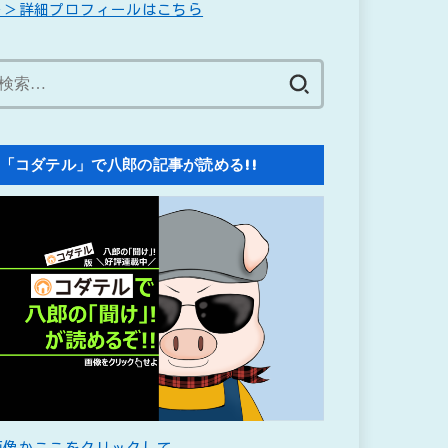
＞＞詳細プロフィールはこちら
検
索:
「コダテル」で八郎の記事が読める!!
画像かここをクリックして