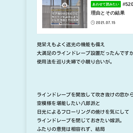
#5
あわせて読みたい
理由とその結果
2021.07.15
見栄えもよく遮光の機能も備え
大満足のラインドレープ設置だったんです
使用法を巡り夫婦で小競り合いが。
ラインドレープを開放して吹き抜けの窓か
空模様を堪能したい八郎派と
日光によるフローリングの焼けを気にして
ラインドレープを閉じておきたい嫁派。
ふたりの意見は相容れず、結局