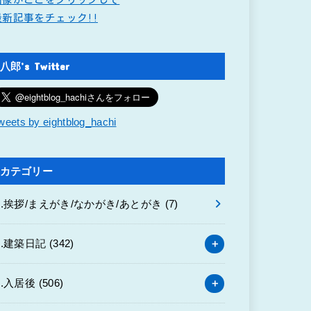
最新記事をチェック!!
八郎’s Twitter
weets by eightblog_hachi
カテゴリー
0.挨拶/まえがき/なかがき/あとがき
(7)
1.建築日記
(342)
2.入居後
(506)