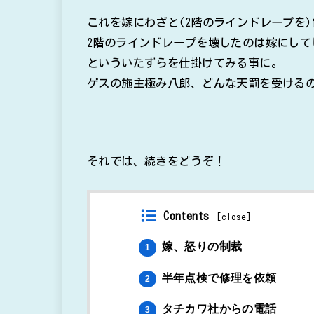
これを嫁にわざと(2階のラインドレープを
2階のラインドレープを壊したのは嫁にして
といういたずらを仕掛けてみる事に。
ゲスの施主極み八郎、どんな天罰を受けるの
それでは、続きをどうぞ！
Contents
[
close
]
嫁、怒りの制裁
1
半年点検で修理を依頼
2
タチカワ社からの電話
3