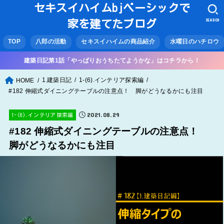
セキスイハイムbjベーシックで
SEARCH
家を建てたブログ
TOP
八郎の活動
セキスイハイムの商品紹介
水曜日のハチロウ
建築日記第1話「やっぱりおうちたてようかな」はコチラから！
1.建築日記
1-(6).インテリア探索編
HOME
#182 伸縮式ダイニングテーブルの注意点！ 脚がどうなるかにも注目
2021.08.29
1-(6).インテリア探索編
#182 伸縮式ダイニングテーブルの注意点！
脚がどうなるかにも注目