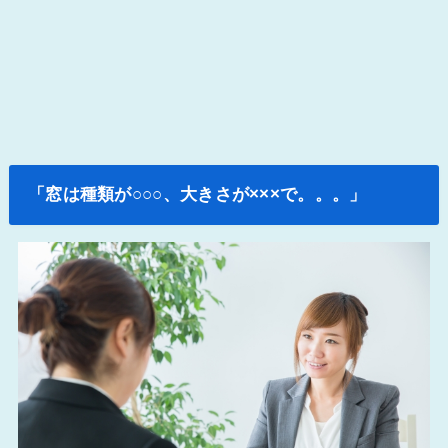
「窓は種類が○○○、大きさが×××で。。。」