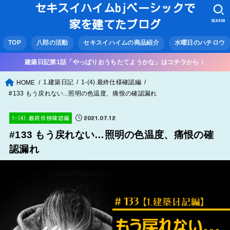
セキスイハイムbjベーシックで
SEARCH
家を建てたブログ
TOP
八郎の活動
セキスイハイムの商品紹介
水曜日のハチロウ
建築日記第1話「やっぱりおうちたてようかな」はコチラから！
1.建築日記
1-(4).最終仕様確認編
HOME
#133 もう戻れない...照明の色温度、痛恨の確認漏れ
2021.07.12
1-(4).最終仕様確認編
#133 もう戻れない…照明の色温度、痛恨の確
認漏れ