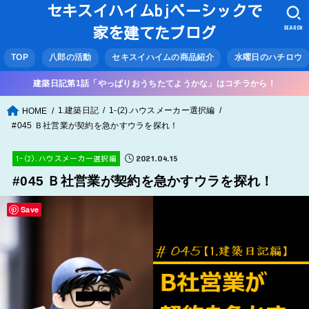
セキスイハイムbjベーシックで
SEARCH
家を建てたブログ
TOP
八郎の活動
セキスイハイムの商品紹介
水曜日のハチロウ
建築日記第1話「やっぱりおうちたてようかな」はコチラから！
1.建築日記
1-(2).ハウスメーカー選択編
HOME
#045 Ｂ社営業が契約を急かすウラを探れ！
2021.04.15
1-(2).ハウスメーカー選択編
#045 Ｂ社営業が契約を急かすウラを探れ！
Save