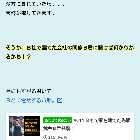
途方に暮れていたら。。。
天啓が降りてきます。
そうか、Ｂ社で建てた会社の同僚Ｂ君に聞けば何かわか
るかも！？
藁にもすがる思いで
Ｂ君に電話する八郎。
#044 Ｂ社で家を建てた先輩
あわせて読みたい
施主Ｂ君登場！
2021.04.14