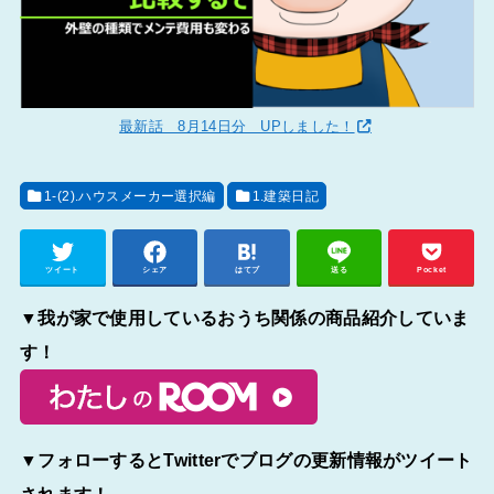
最新話 8月14日分 UPしました！
1-(2).ハウスメーカー選択編
1.建築日記
ツイート
シェア
はてブ
送る
Pocket
▼我が家で使用しているおうち関係の商品紹介していま
す！
▼フォローするとTwitterでブログの更新情報がツイート
されます！