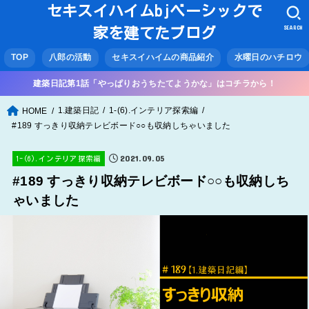
セキスイハイムbjベーシックで
SEARCH
家を建てたブログ
TOP
八郎の活動
セキスイハイムの商品紹介
水曜日のハチロウ
建築日記第1話「やっぱりおうちたてようかな」はコチラから！
1.建築日記
1-(6).インテリア探索編
HOME
#189 すっきり収納テレビボード○○も収納しちゃいました
2021.09.05
1-(6).インテリア探索編
#189 すっきり収納テレビボード○○も収納しち
ゃいました