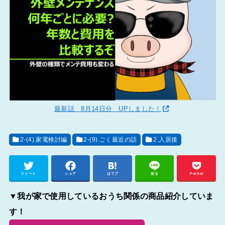
最新話 8月14日分 UPしました！
2-(4).家電検討編
2-(9).ごく最近の話
2.入居後
ツイート
シェア
はてブ
送る
Pocket
▼我が家で使用しているおうち関係の商品紹介していま
す！