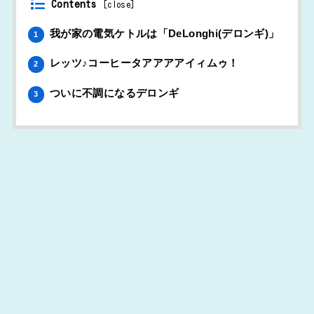
Contents
[
close
]
我が家の電気ケトルは「DeLonghi(デロンギ)」
1
レッツ♪コーヒータアアアアイィムゥ！
2
ついに不調になるデロンギ
3