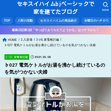
セキスイハイムbjベーシックで
SEARCH
家を建てたブログ
TOP
八郎の活動
セキスイハイムの商品紹介
水曜日のハチロウ
建築日記第1話「やっぱりおうちたてようかな」はコチラから！
2.入居後
2-(4).家電検討編
HOME
♭027 電気ケトルがお湯を沸かし続けているのを気がつかない夫婦
2021.05.08
2-(4).家電検討編
♭027 電気ケトルがお湯を沸かし続けているの
を気がつかない夫婦