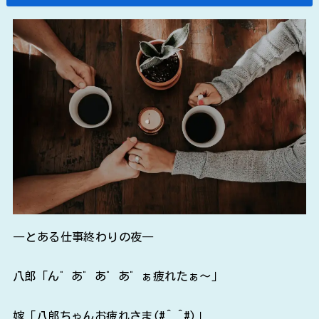
―とある仕事終わりの夜―
八郎「ん゛あ゛あ゛あ゛ぁ疲れたぁ～」
嫁「八郎ちゃんお疲れさま(#^.^#)」