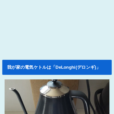
我が家の電気ケトルは「DeLonghi(デロンギ)」