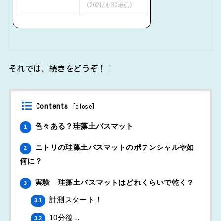
(2021/4/30時点)
それでは、続きをどうぞ！！
Contents
[
close
]
色々ある？珪藻土バスマット
1
ニトリの珪藻土バスマットのポテンシャルや如
2
何に？
実験 珪藻土バスマットはどれくらいで乾く？
3
計測スタート！
3.1
10分後…
3.2