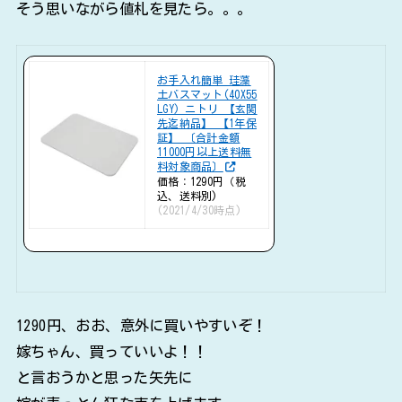
そう思いながら値札を見たら。。。
お手入れ簡単 珪藻
土バスマット(40X55
LGY) ニトリ 【玄関
先迄納品】 【1年保
証】 〔合計金額
11000円以上送料無
料対象商品〕
価格：1290円（税
込、送料別)
(2021/4/30時点)
1290円、おお、意外に買いやすいぞ！
嫁ちゃん、買っていいよ！！
と言おうかと思った矢先に