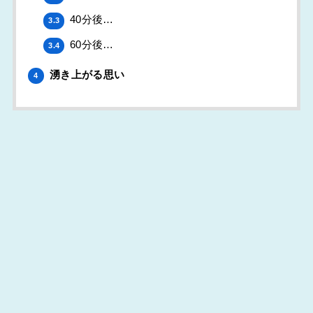
40分後…
3.3
60分後…
3.4
湧き上がる思い
4