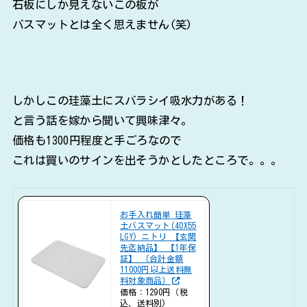
石板にしか見えないこの板が
バスマットとは全く思えません(笑)
しかしこの珪藻土にスバラシイ吸水力がある！
と言う話を嫁から聞いて興味津々。
価格も1300円程度と手ごろなので
これは買いのサインを出そうかとしたところで。。。
お手入れ簡単 珪藻
土バスマット(40X55
LGY) ニトリ 【玄関
先迄納品】 【1年保
証】 〔合計金額
11000円以上送料無
料対象商品〕
価格：1290円（税
込、送料別)