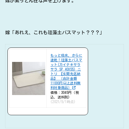
嫁が素っとん狂な声を上げます。
嫁「あれえ、これも珪藻土バスマット？？？」
もっと吸水、さらに
速乾！珪藻土バスマ
ット(カイテキサラ
サラ SP 40X55) ニ
トリ 【玄関先迄納
品】 〔合計金額
11000円以上送料無
料対象商品〕
価格：3045円（税
込、送料別)
(2021/5/1時点)