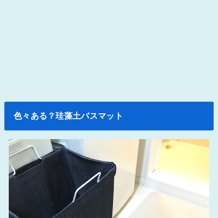
色々ある？珪藻土バスマット