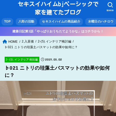
セキスイハイムbjベーシックで
SEARCH
家を建てたブログ
TOP
八郎の活動
セキスイハイムの商品紹介
水曜日のハチロウ
建築日記第1話「やっぱりおうちたてようかな」はコチラから！
2.入居後
2-(5).インテリア検討編
HOME
♭021 ニトリの珪藻土バスマットの効果や如何に？
2021.05.02
2-(5).インテリア検討編
♭021 ニトリの珪藻土バスマットの効果や如何
に？