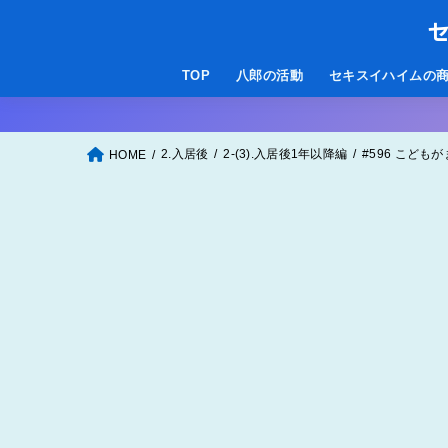
セ
TOP
八郎の活動
セキスイハイムの
2.入居後
2-(3).入居後1年以降編
#596 こど
HOME