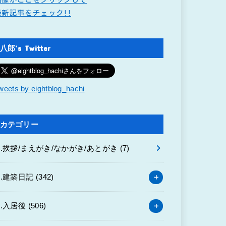
最新記事をチェック!!
八郎’s Twitter
weets by eightblog_hachi
カテゴリー
0.挨拶/まえがき/なかがき/あとがき
(7)
1.建築日記
(342)
2.入居後
(506)