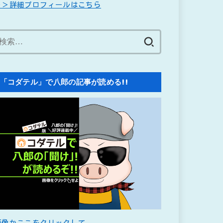
＞＞詳細プロフィールはこちら
検
索:
「コダテル」で八郎の記事が読める!!
画像かここをクリックして