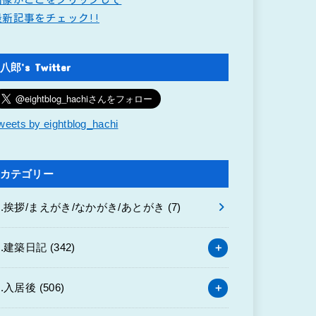
最新記事をチェック!!
八郎’s Twitter
weets by eightblog_hachi
カテゴリー
0.挨拶/まえがき/なかがき/あとがき
(7)
1.建築日記
(342)
2.入居後
(506)