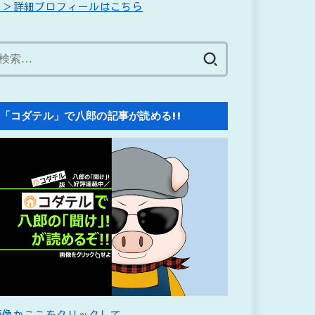
＞＞詳細プロフィールはこちら
検
索:
「コダテル」で八郎の記事が読める!!
画像かここをクリックして