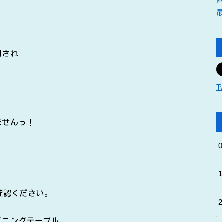
用され
T
ませんっ！
。
確認ください。
イニングテーブル。