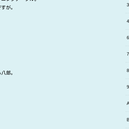
ですが。
る八郎。