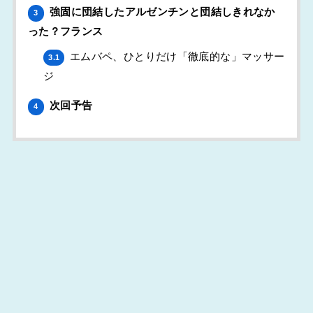
強固に団結したアルゼンチンと団結しきれなか
3
った？フランス
エムバペ、ひとりだけ「徹底的な」マッサー
3.1
ジ
次回予告
4