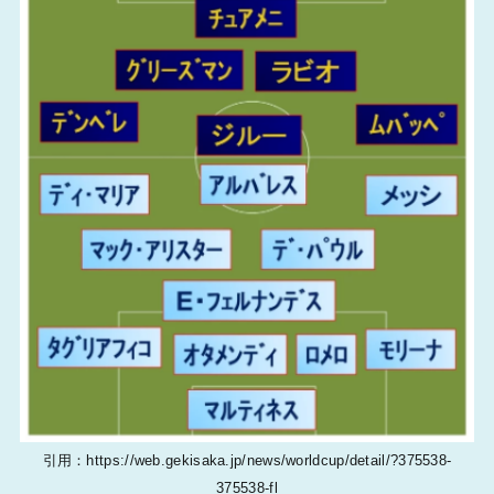
引用：https://web.gekisaka.jp/news/worldcup/detail/?375538-
375538-fl