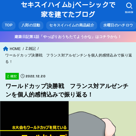
セキスイハイムbjベーシックで
SEARCH
家を建てたブログ
TOP
八郎の活動
セキスイハイムの商品紹介
水曜日のハチロウ
建築日記第1話「やっぱりおうちたてようかな」はコチラから！
Z.雑記
HOME
ワールドカップ決勝戦 フランス対アルゼンチンを個人的感情込みで振り返
る！
2022.12.20
Z.雑記
ワールドカップ決勝戦 フランス対アルゼンチ
ンを個人的感情込みで振り返る！