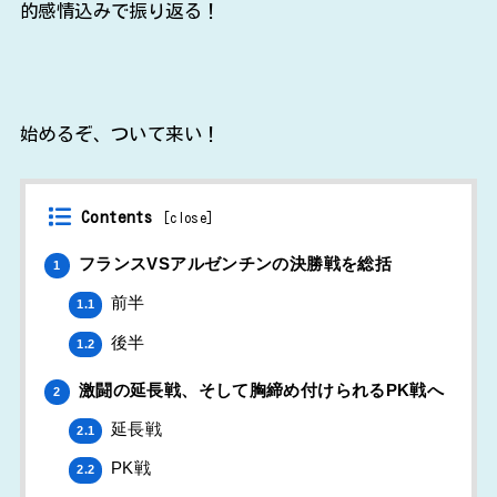
的感情込みで振り返る！
始めるぞ、ついて来い！
Contents
[
close
]
フランスVSアルゼンチンの決勝戦を総括
1
前半
1.1
後半
1.2
激闘の延長戦、そして胸締め付けられるPK戦へ
2
延長戦
2.1
PK戦
2.2