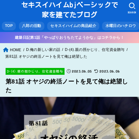
セキスイハイムbjベーシックで
SEARCH
家を建てたブログ
TOP
八郎の活動
セキスイハイムの商品紹介
水曜日のハチロウ
建築日記第1話「やっぱりおうちたてようかな」はコチラから！
D.俺の新しい家の話
D-(4).親の脛かじり、住宅資金贈与
HOME
第81話 オヤジの終活ノートを見て俺は絶望した
2023.06.05
2023.06.06
D-(4).親の脛かじり、住宅資金贈与
第81話 オヤジの終活ノートを見て俺は絶望し
た