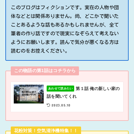
ようにお願いします。読んで気分が悪くなる方は
読むのをお控えください。
この物語の第1話はコチラから
第１話 俺の新しい家の
あわせて読みたい
話を聞いてくれ
2023.05.10
花粉対策！空気清浄機特集！！
ダイキン うるると
さらら空気清浄機
ビターブラウン
MCZ70X-T 花粉対策
製…
価格：93000円（税