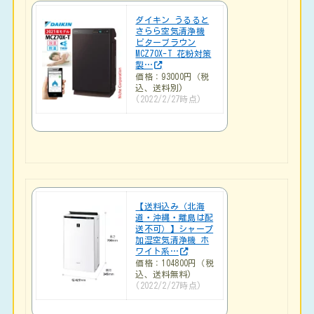
ダイキン うるると
さらら空気清浄機
ビターブラウン
MCZ70X-T 花粉対策
製…
価格：93000円（税
込、送料別)
(2022/2/27時点)
【送料込み（北海
道・沖縄・離島は配
送不可）】シャープ
加湿空気清浄機 ホ
ワイト系…
価格：104800円（税
込、送料無料)
(2022/2/27時点)