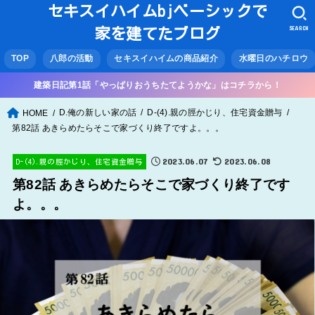
セキスイハイムbjベーシックで
SEARCH
家を建てたブログ
TOP
八郎の活動
セキスイハイムの商品紹介
水曜日のハチロウ
建築日記第1話「やっぱりおうちたてようかな」はコチラから！
D.俺の新しい家の話
D-(4).親の脛かじり、住宅資金贈与
HOME
第82話 あきらめたらそこで家づくり終了ですよ。。。
2023.06.07
2023.06.08
D-(4).親の脛かじり、住宅資金贈与
第82話 あきらめたらそこで家づくり終了です
よ。。。