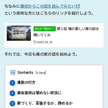
ちなみに
最初からこの話を読んでみたい
という奇特な方にはこちらのリンクを紹介しよう。
第１話 俺の新しい家の話を
あわせて読みたい
聞いてくれ
2023.05.10
それでは、今日も俺の家の話を始めよう。
Contents
[
close
]
遺産の行方
1
資金提供は望めない状況に
2
家づくり、妥協するか、諦めるか
3