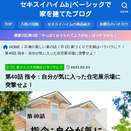
セキスイハイムbjベーシックで
SEARCH
家を建てたブログ
TOP
八郎の活動
セキスイハイムの商品紹介
水曜日のハチロウ
建築日記第1話「やっぱりおうちたてようかな」はコチラから！
D.俺の新しい家の話
D-(2).家づくりで夫婦はバラバラに？
HOME
第40話 指令：自分が気に入った住宅展示場に突撃せよ！
2023.02.23
D-(2).家づくりで夫婦はバラバラに？
第40話 指令：自分が気に入った住宅展示場に
突撃せよ！