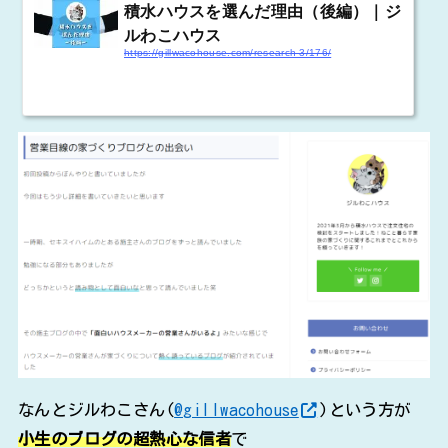
積水ハウスを選んだ理由（後編）｜ジ
ルわこハウス
https://gillwacohouse.com/research-3/176/
なんとジルわこさん(
@gillwacohouse
)という方が
小生のブログの超熱心な信者
で