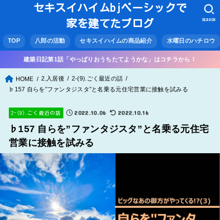
セキスイハイムbjベーシックで
SEARCH
家を建てたブログ
TOP
八郎の活動
セキスイハイムの商品紹介
水曜日のハチロウ
建築日記第1話「やっぱりおうちたてようかな」はコチラから！
2.入居後
2-(9).ごく最近の話
HOME
♭157 自らを”ファンタジスタ”と名乗る元住宅営業に接触を試みる
2022.10.06
2022.10.16
2-(9).ごく最近の話
♭157 自らを”ファンタジスタ”と名乗る元住宅
営業に接触を試みる