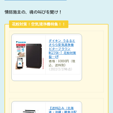
情弱施主の、魂の叫びを聞け！
花粉対策！空気清浄機特集！！
ダイキン うるると
さらら空気清浄機
ビターブラウン
MCZ70X-T 花粉対策
製…
価格：93000円（税
込、送料別)
(2022/2/27時点)
【送料込み（北海
道・沖縄・離島は配