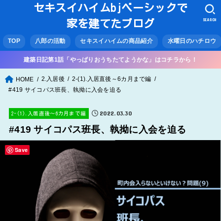
セキスイハイムbjベーシックで
SEARCH
家を建てたブログ
TOP
八郎の活動
セキスイハイムの商品紹介
水曜日のハチロウ
建築日記第1話「やっぱりおうちたてようかな」はコチラから！
2.入居後
2-(1).入居直後～6カ月まで編
HOME
#419 サイコパス班長、執拗に入会を迫る
2022.03.30
2-(1).入居直後～6カ月まで編
#419 サイコパス班長、執拗に入会を迫る
Save