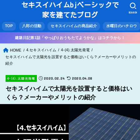
セキスイハイムbjベーシックで
SEARCH
家を建てたブログ
TOP
八郎の活動
セキスイハイムの商品紹介
水曜日のハチロウ
建築日記第1話「やっぱりおうちたてようかな」はコチラから！
4.セキスイハイム
4-(4).太陽光発電
HOME
セキスイハイムで太陽光を設置すると価格はいくら？メーカーやメリットの
紹介
2020.02.24
2020.04.08
4-(4).太陽光発電
セキスイハイムで太陽光を設置すると価格はい
くら？メーカーやメリットの紹介