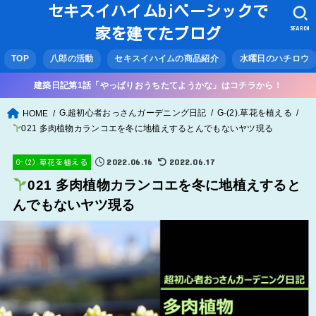
セキスイハイムbjベーシックで
SEARCH
家を建てたブログ
TOP
八郎の活動
セキスイハイムの商品紹介
水曜日のハチロウ
建築日記第1話「やっぱりおうちたてようかな」はコチラから！
G.超初心者おっさんガーデニング日記
G-(2).草花を植える
HOME
021 多肉植物カランコエを冬に地植えするとんでもないヤツ現る
2022.06.16
2022.06.17
G-(2).草花を植える
021 多肉植物カランコエを冬に地植えすると
んでもないヤツ現る