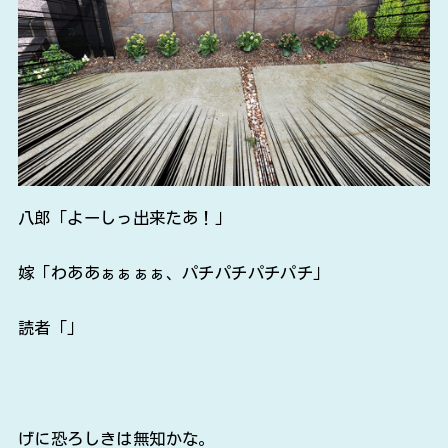
八郎「よーしっ出来たあ！」
嫁「わああぁぁぁぁ、パチパチパチパチ」
読者「」
げに恐ろしきは無知かな。