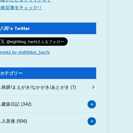
最新記事をチェック!!
八郎’s Twitter
weets by eightblog_hachi
カテゴリー
0.挨拶/まえがき/なかがき/あとがき
(7)
1.建築日記
(342)
2.入居後
(506)