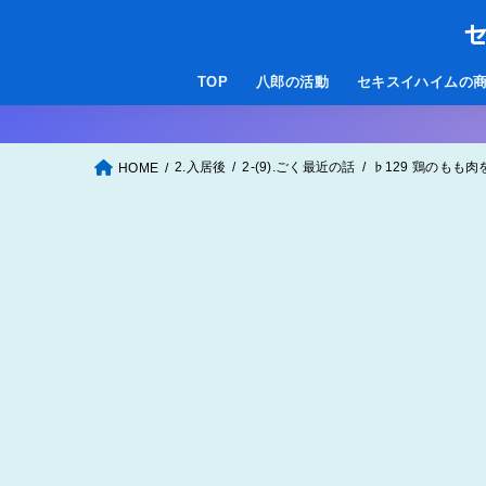
セ
TOP
八郎の活動
セキスイハイムの
2.入居後
2-(9).ごく最近の話
♭129 鶏のもも
HOME