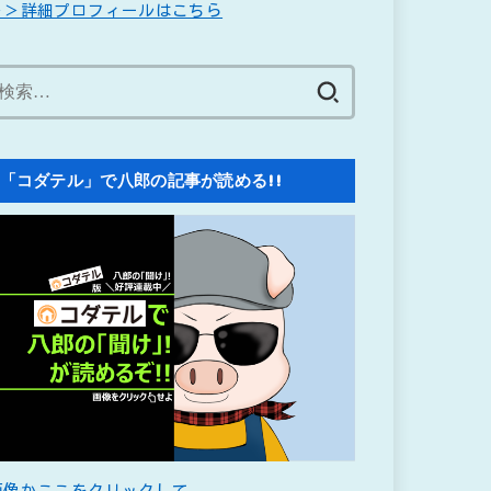
＞＞詳細プロフィールはこちら
検
索:
「コダテル」で八郎の記事が読める!!
画像かここをクリックして