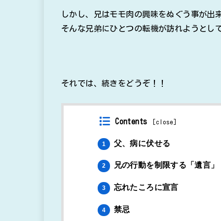
しかし、兄はモモ肉の興味をぬぐう事が出
そんな兄弟にひとつの転機が訪れようとし
それでは、続きをどうぞ！！
Contents
[
close
]
父、病に伏せる
1
兄の行動を制限する「遺言」
2
忘れたころに宣言
3
禁忌
4