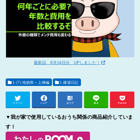
最新話 8月14日分 UPしました！
1-(7).地鎮祭～上棟編
1.建築日記
ツイート
シェア
はてブ
送る
Pocket
▼我が家で使用しているおうち関係の商品紹介していま
す！