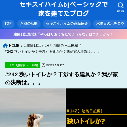
セキスイハイムbjベーシックで
SEARCH
家を建てたブログ
TOP
八郎の活動
セキスイハイムの商品紹介
水曜日のハチロウ
建築日記第1話「やっぱりおうちたてようかな」はコチラから！
1.建築日記
1-(7).地鎮祭～上棟編
HOME
#242 狭いトイレか？干渉する建具か？我が家の決断は。。。
2021.10.27
1-(7).地鎮祭～上棟編
#242 狭いトイレか？干渉する建具か？我が家
の決断は。。。