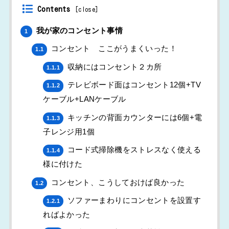
Contents
[
close
]
我が家のコンセント事情
1
コンセント ここがうまくいった！
1.1
収納にはコンセント２カ所
1.1.1
テレビボード面はコンセント12個+TV
1.1.2
ケーブル+LANケーブル
キッチンの背面カウンターには6個+電
1.1.3
子レンジ用1個
コード式掃除機をストレスなく使える
1.1.4
様に付けた
コンセント、こうしておけば良かった
1.2
ソファーまわりにコンセントを設置す
1.2.1
ればよかった