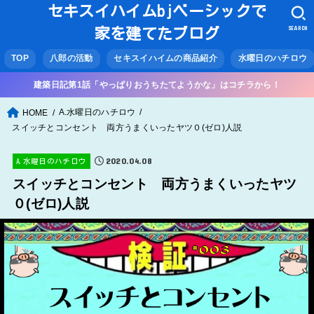
セキスイハイムbjベーシックで
SEARCH
家を建てたブログ
TOP
八郎の活動
セキスイハイムの商品紹介
水曜日のハチロウ
建築日記第1話「やっぱりおうちたてようかな」はコチラから！
A.水曜日のハチロウ
HOME
スイッチとコンセント 両方うまくいったヤツ０(ゼロ)人説
2020.04.08
A.水曜日のハチロウ
スイッチとコンセント 両方うまくいったヤツ
０(ゼロ)人説