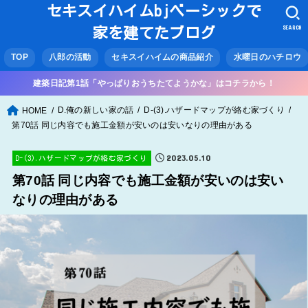
セキスイハイムbjベーシックで
SEARCH
家を建てたブログ
TOP
八郎の活動
セキスイハイムの商品紹介
水曜日のハチロウ
建築日記第1話「やっぱりおうちたてようかな」はコチラから！
D.俺の新しい家の話
D-(3).ハザードマップが絡む家づくり
HOME
第70話 同じ内容でも施工金額が安いのは安いなりの理由がある
2023.05.10
D-(3).ハザードマップが絡む家づくり
第70話 同じ内容でも施工金額が安いのは安い
なりの理由がある