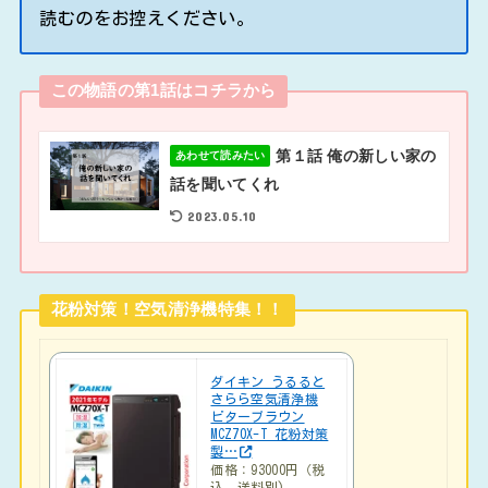
読むのをお控えください。
この物語の第1話はコチラから
第１話 俺の新しい家の
あわせて読みたい
話を聞いてくれ
2023.05.10
花粉対策！空気清浄機特集！！
ダイキン うるると
さらら空気清浄機
ビターブラウン
MCZ70X-T 花粉対策
製…
価格：93000円（税
込、送料別)