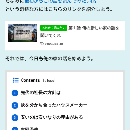
ちなみに
最初からこの話を読んでみたい
という奇特な方にはこちらのリンクを紹介しよう。
第１話 俺の新しい家の話を
あわせて読みたい
聞いてくれ
2023.05.10
それでは、今日も俺の家の話を始めよう。
Contents
[
close
]
先代の社長の方針は
1
袂を分かち合ったハウスメーカー
2
安いのは安いなりの理由がある
3
次回予告