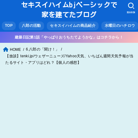
セキスイハイムbjベーシックで
SEARCH
家を建てたブログ
TOP
八郎の活動
セキスイハイムの商品紹介
水曜日のハチロウ
建築日記第1話「やっぱりおうちたてようかな」はコチラから！
6.八郎の「聞け！」
HOME
【放談】tenki.jp/ウェザーニューズ/Yahoo天気、いちばん週間天気予報が当
たるサイト・アプリはどれ？【個人の感想】