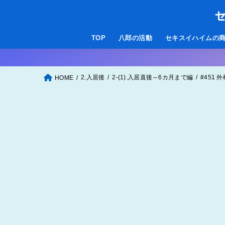
セ
TOP
八郎の活動
セキスイハイムの
2.入居後
2-(1).入居直後～6カ月まで編
#451
HOME