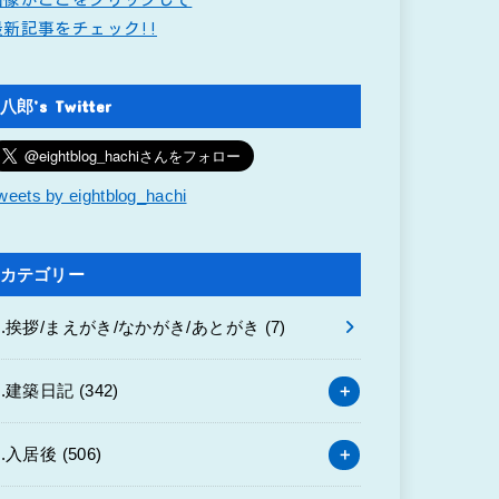
最新記事をチェック!!
八郎’s Twitter
weets by eightblog_hachi
カテゴリー
0.挨拶/まえがき/なかがき/あとがき
(7)
1.建築日記
(342)
2.入居後
(506)