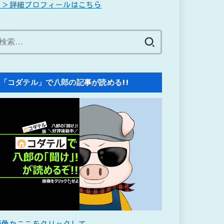
＞＞詳細プロフィールはこちら
検
索:
「コダテル」で八郎の記事が読める!!
画像かここをクリックして