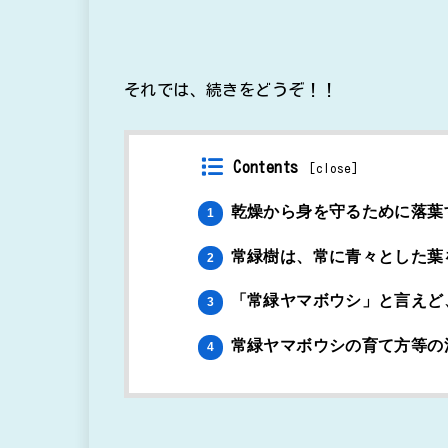
それでは、続きをどうぞ！！
Contents
[
close
]
乾燥から身を守るために落葉
1
常緑樹は、常に青々とした葉
2
「常緑ヤマボウシ」と言えど
3
常緑ヤマボウシの育て方等の
4