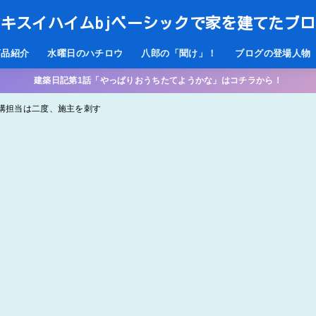
キスイハイムbjベーシックで家を建てたブ
商品紹介
水曜日のハチロウ
八郎の「聞け」！
ブログの登場人物
建築日記第1話「やっぱりおうちたてようかな」はコチラから！
 外構担当は二度、施主を刺す