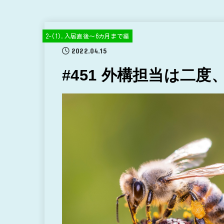
2-(1).入居直後～6カ月まで編
2022.04.15
#451 外構担当は二