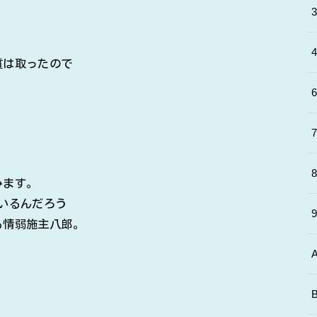
質は取ったので
。
みます。
いるんだろう
る情弱施主八郎。